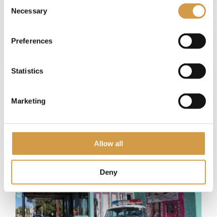
Consent
museum geeft een prachtig overzicht van de
Necessary
Selection
geschiedenis en cultuur van de regio, inclusief het
erfgoed van de inheemse Amerikaanse volkeren
en de pioniers die het westen verkenden.
Preferences
Historic Route 66 Signage: Vergeet niet om een
paar foto’s te maken van de iconische Route 66
borden die door het hele stadje te vinden zijn.
Statistics
Marketing
Allow all
Deny