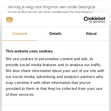
Vervolg je weg naar Kingman, een ander belangrijk
punt op Route 66, en stop onderweg bij Hackberry
General Store. Deze authentieke winkel, gevuld met
memorabilia van Route 66, geeft je een gevoel van hoe
het was om in de gouden eeuw van het autorijden over
Consent
Details
About
deze weg te reizen. Kingman, een stad die bekendstaat
als een van de beste bewaard gebleven plaatsen langs
de historische Route 66. Kingman is een perfecte plek
om het gevoel van het oude Amerika op te snuiven.
This website uses cookies
We use cookies to personalise content and ads, to
In Kingman zijn er een paar must-see
provide social media features and to analyse our traffic.
bezienswaardigheden:
We also share information about your use of our site with
Route 66 Museum: Dit museum biedt een
our social media, advertising and analytics partners who
diepgaande blik op de geschiedenis van de
may combine it with other information that you’ve
legendarische snelweg die het land van oost naar
provided to them or that they’ve collected from your use
west verbindt. Het is een perfecte plek om je reis
of their services.
te beginnen en meer te leren over de plaatsen die
je onderweg zult tegenkomen.
Mohave Museum of History and Arts: Dit