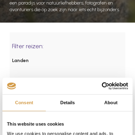
een paradijs voor natuurliefhebbers, fotografen en
avonturiers die op zoek zijn naar iets echt bijzonders.
Filter reizen:
Landen
Soort reis
Consent
Details
About
Reisduur
This website uses cookies
We use cookies to personalise content and ads, to