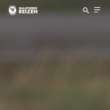
Search
for: