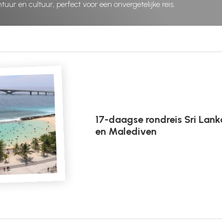
ur en cultuur, perfect voor een onvergetelijke reis.
17-daagse rondreis Sri Lank
en Malediven