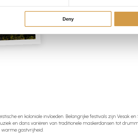
14-daagse rondreis Sri Lank
Deny
oeïstische en koloniale invloeden. Belangrijke festivals zijn Vesak
ziek en dans variëren van traditionele maskerdansen tot drummuz
 warme gastvrijheid.