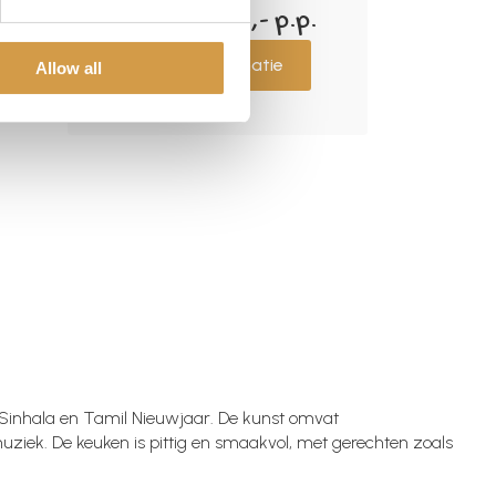
Tot € 2.500,- p.p.
a
Meer informatie
Allow all
 en Sinhala en Tamil Nieuwjaar. De kunst omvat
iek. De keuken is pittig en smaakvol, met gerechten zoals