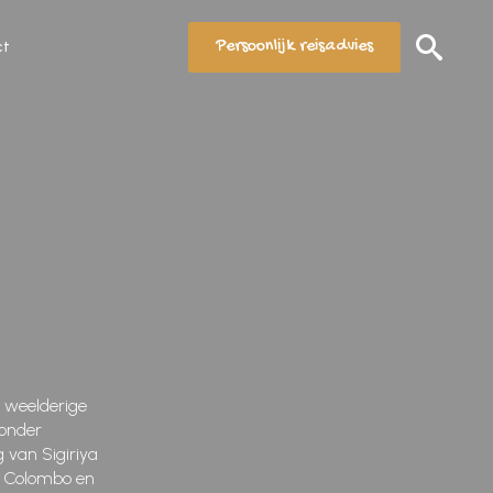
Persoonlijk reisadvies
ct
Search
for:
r weelderige
ronder
 van Sigiriya
n Colombo en