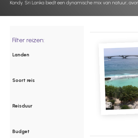
Kandy. Sri Lanka biedt een dynamische mix van natuur, avontu
Filter reizen:
Landen
Soort reis
Reisduur
Budget