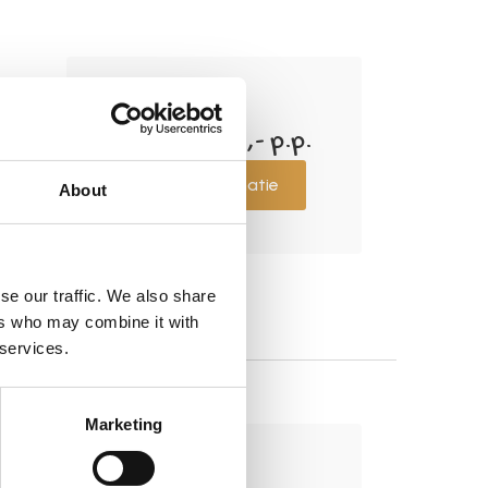
21
dagen
Tot € 3.000,- p.p.
a
Meer informatie
About
se our traffic. We also share
ers who may combine it with
 services.
Marketing
14
dagen