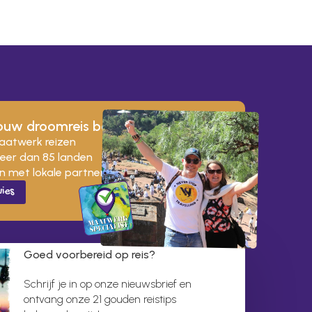
ouw droomreis boeken?
maatwerk reizen
meer dan 85 landen
 met lokale partners
vies
Goed voorbereid op reis?
Schrijf je in op onze nieuwsbrief en
ontvang onze 21 gouden reistips