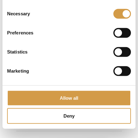
Consent
Necessary
Selection
Preferences
8-daagse reis, Tassili Trek & Sefar
Statistics
8
dagen
Marketing
Tot € 1.500,- p.p.
Meer informatie
Allow all
Deny