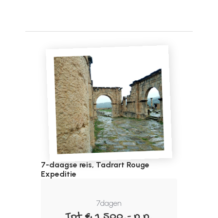
7-daagse reis, Tadrart Rouge
Expeditie
7
dagen
Tot € 1.500,- p.p.