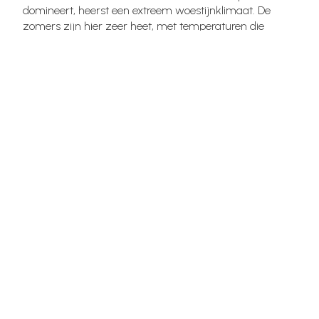
domineert, heerst een extreem woestijnklimaat. De
zomers zijn hier zeer heet, met temperaturen die
regelmatig boven de 40°C uitkomen. De winters zijn
overdag aangenaam (rond 20°C tot 25°C), maar de
nachten kunnen sterk afkoelen. Regen is in dit gebied
schaars en zonuren zijn overvloedig.
Door deze grote klimaatverschillen is de beste reistijd
sterk afhankelijk van de regio, maar over het algemeen
zijn het voorjaar (april–juni) en het najaar (september–
november) het meest aangenaam.