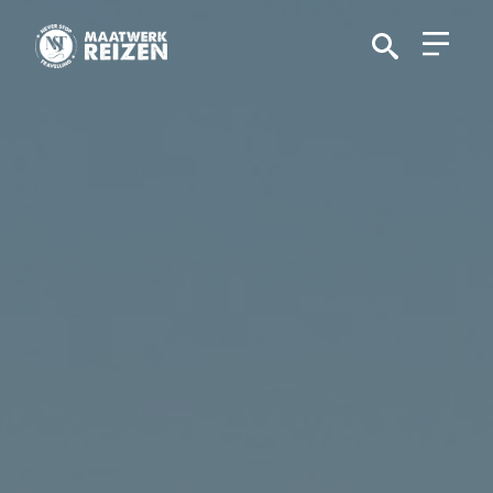
Search
for: