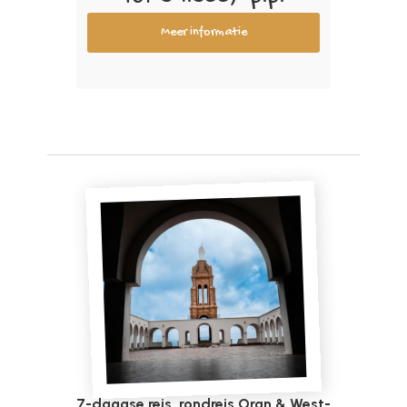
Meer informatie
7-daagse reis, rondreis Oran & West-