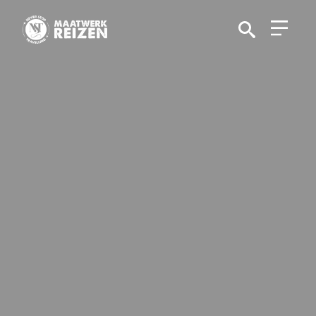
Search
for: