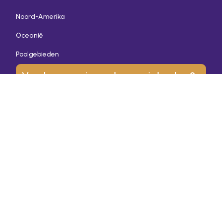
Noord-Amerika
Oceanië
Poolgebieden
Vandaag nog jouw droomreis boeken?
Je specialist in maatwerk reizen
Reiservaring in meer dan 85 landen
We werken samen met lokale partners
Persoonlijk reisadvies