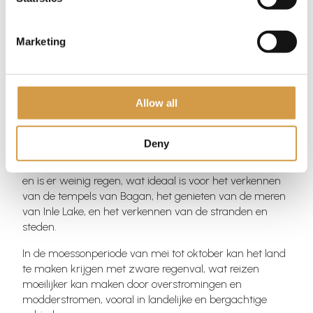
Marketing
Beste reistijd in Myanmar
Allow all
De beste reistijd voor Myanmar is tijdens het droge
Deny
seizoen van november tot april. Gedurende deze
maanden zijn de temperaturen meestal aangenaam
en is er weinig regen, wat ideaal is voor het verkennen
van de tempels van Bagan, het genieten van de meren
van Inle Lake, en het verkennen van de stranden en
steden.
In de moessonperiode van mei tot oktober kan het land
te maken krijgen met zware regenval, wat reizen
moeilijker kan maken door overstromingen en
modderstromen, vooral in landelijke en bergachtige