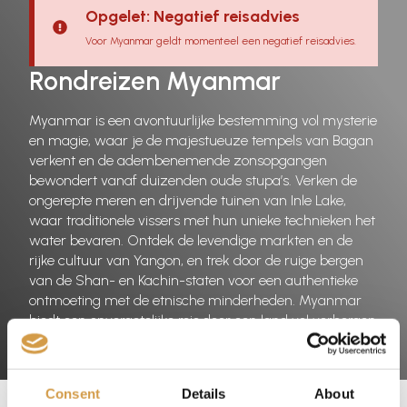
Opgelet: Negatief reisadvies
Voor Myanmar geldt momenteel een negatief reisadvies.
Rondreizen Myanmar
Myanmar is een avontuurlijke bestemming vol mysterie
en magie, waar je de majestueuze tempels van Bagan
verkent en de adembenemende zonsopgangen
bewondert vanaf duizenden oude stupa’s. Verken de
ongerepte meren en drijvende tuinen van Inle Lake,
waar traditionele vissers met hun unieke technieken het
water bevaren. Ontdek de levendige markten en de
rijke cultuur van Yangon, en trek door de ruige bergen
van de Shan- en Kachin-staten voor een authentieke
ontmoeting met de etnische minderheden. Myanmar
biedt een onvergetelijke reis door een land vol verborgen
schatten en ongerepte schoonheid.
Consent
Details
About