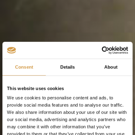
Consent
Details
About
This website uses cookies
We use cookies to personalise content and ads, to
provide social media features and to analyse our traffic.
We also share information about your use of our site with
Neem contact op voor meer info
our social media, advertising and analytics partners who
Elk avontuur begint bij een eerste stap, wij zetten die
may combine it with other information that you’ve
eerste stap graag met jou. Wij werken op afspraak, op
provided to them or that they’ve collected from your use