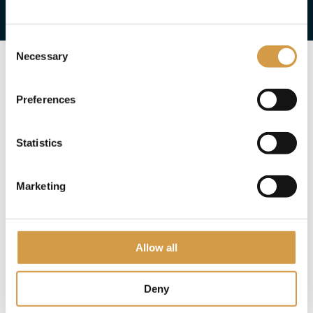
Consent
Necessary
Selection
Direct verder naar
Preferences
1. Informatie bestemming
2. Reisprogramma
3. Praktische informatie
Statistics
4. Ervaringen
5. Tip van ons
6. Reis aanvragen
Marketing
Deel deze reis
Allow all
Ga op een actieve zomerreis naar de prachtige
Isfjord in Spitsbergen! Tijdens deze reis verblijf je op
Deny
twee unieke locaties, waar je de natuurlijke