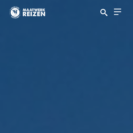
Search
for: