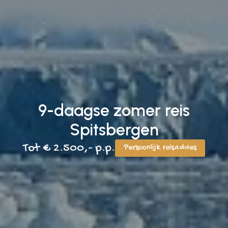
9-daagse zomer reis
Spitsbergen
Tot € 2.500,- p.p.
Persoonlijk reisadvies