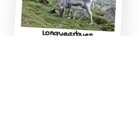
Longyearbyen
Dag 8: Vrije dag in Longyearbyen
Vandaag heb je een vrije dag in Longyearbyen. Je
kunt kiezen uit verschillende optionele excursies,
zoals wandelingen, boottochten of een ATV-tocht.
Ook kun je zelf de stad en de directe omgeving
verkennen, musea bezoeken of genieten van een
drankje in de lokale brouwerij of pub. Je overnacht
opnieuw in de accommodatie van jouw keuze,
waar je je reis ontspannen afsluit.