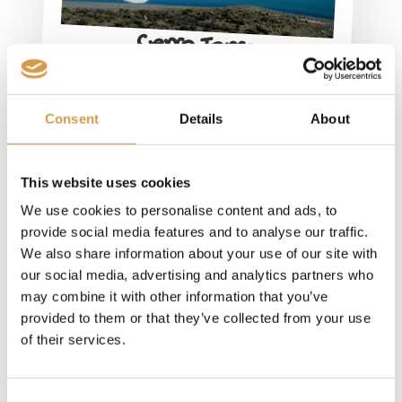
Cerro Torre
Dag 6: Vrije Dag in El Chaltén
Neem de tijd om in El Chaltén te genieten van een
ontspannen ochtend met een wandeling of een
andere activiteit zoals paardrijden, mountainbiken
of kajakken. Dit kleine dorp, gelegen aan de voet
van Mount Fitz Roy en Cerro Torre, is een van de
beste trekkingbestemmingen. Overweeg een
bezoek aan het La Leona Versteende Bos, dat
teruggaat tot 150 miljoen jaar geleden in het Jura-
tijdperk. Vergeet niet om vooraf een gids te
boeken als je geïnteresseerd bent! Zorg ervoor dat
je op tijd terugrijdt naar El Calafate.