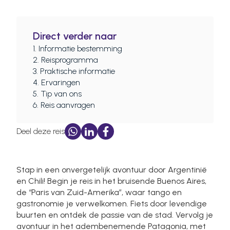
Consent
Necessary
Selection
Direct verder naar
Preferences
1. Informatie bestemming
2. Reisprogramma
3. Praktische informatie
Statistics
4. Ervaringen
5. Tip van ons
6. Reis aanvragen
Marketing
Deel deze reis
Allow all
Stap in een onvergetelijk avontuur door Argentinië
en Chili! Begin je reis in het bruisende Buenos Aires,
Deny
de “Paris van Zuid-Amerika”, waar tango en
gastronomie je verwelkomen. Fiets door levendige
buurten en ontdek de passie van de stad. Vervolg je
avontuur in het adembenemende Patagonia, met