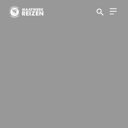
Search
for: