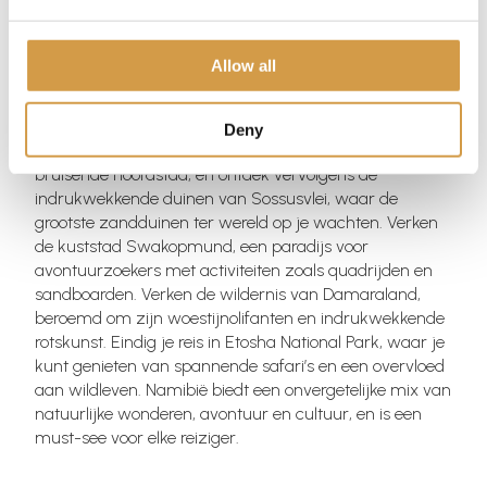
Deel deze reis
Allow all
Duik in het betoverende Namibië met deze 11-daagse
selfdrive reis door een van Afrika’s meest fascinerende
Deny
bestemmingen. Begin je avontuur in Windhoek, de
bruisende hoofdstad, en ontdek vervolgens de
indrukwekkende duinen van Sossusvlei, waar de
grootste zandduinen ter wereld op je wachten. Verken
de kuststad Swakopmund, een paradijs voor
avontuurzoekers met activiteiten zoals quadrijden en
sandboarden. Verken de wildernis van Damaraland,
beroemd om zijn woestijnolifanten en indrukwekkende
rotskunst. Eindig je reis in Etosha National Park, waar je
kunt genieten van spannende safari’s en een overvloed
aan wildleven. Namibië biedt een onvergetelijke mix van
natuurlijke wonderen, avontuur en cultuur, en is een
must-see voor elke reiziger.