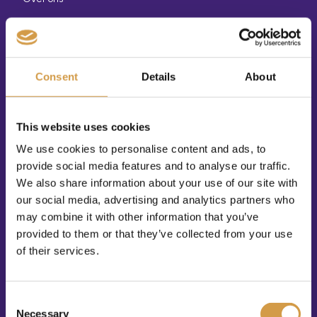
Blogs + Info
Evenementen
Consent
Details
About
Contact
Persoonlijk Reisadvies
Bestemmingen
This website uses cookies
Afrika
We use cookies to personalise content and ads, to
provide social media features and to analyse our traffic.
Azië
We also share information about your use of our site with
our social media, advertising and analytics partners who
Cruisereizen
may combine it with other information that you’ve
Europa
provided to them or that they’ve collected from your use
of their services.
Midden- en Zuid-Amerika
Midden-Oosten
Consent
Noord-Amerika
Necessary
Selection