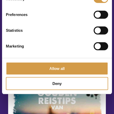
Oceanië
Preferences
Poolgebieden
Vandaag nog jouw droomreis boeken?
Statistics
Je specialist in maatwerk reizen
Reiservaring in meer dan 85 landen
We werken samen met lokale partners
Marketing
Persoonlijk reisadvies
Allow all
Deny