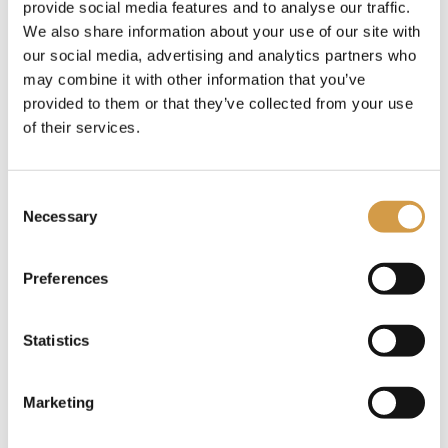
ter wereld.
provide social media features and to analyse our traffic.
We also share information about your use of our site with
Klaar voor jouw duikavontuur? Neem gerust even
our social media, advertising and analytics partners who
contact met ons op en we bespreken de mogelijkheden
may combine it with other information that you’ve
graag met je.
provided to them or that they’ve collected from your use
of their services.
Consent
Necessary
Selection
Preferences
Statistics
Marketing