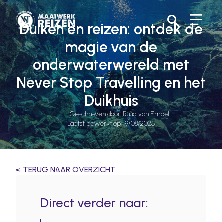
Duiken en reizen: ontdek de
Search
magie van de
for:
onderwaterwereld met
Never Stop Travelling en het
Duikhuis
Geschreven door: 
Ruud van Empel
Laatst bewerkt op: 
19/08/2025
< TERUG NAAR OVERZICHT
Direct verder naar: