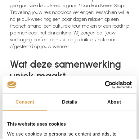
georganiseerde duikreis te gaan? Dan kan Never Stop
Travelling jouw reis naadloos verlengen. Misschien wil je
na je duikweek nog een paar dagen relaxen op een
tropisch strand, een culturele tour maken of een roadtrip
plannen door het binnenland. Wij zorgen dat jouw
verlenging perfect aansluit op je duikreis, helemaal
afgestemd op jouw wensen.
Wat deze samenwerking
uniek maakt
De samenwerking tussen Never Stop Travelling en Het
Duikhuis is er één van passie, expertise en maatwerk.
Consent
Details
About
Waar het Duikhuis staat voor veilige en kwalitatieve
duikopleidingen en -reizen, zorgt Never Stop Travelling
voor een complete reiservaring die perfect past bij jouw
This website uses cookies
interesses. Samen bieden we een combinatie van
We use cookies to personalise content and ads, to
avontuur én comfort, in de mooiste duikbestemmingen