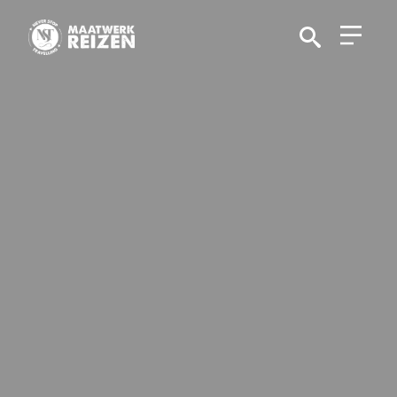
Search
for: