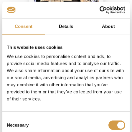
Consent
Details
About
De kunst van koffie:
koffiebestemmingen voor
liefhebbers
This website uses cookies
Met Never Stop Travelling ontdek je de
We use cookies to personalise content and ads, to
wereld… slok voor slok. Bij Never Stop
provide social media features and to analyse our traffic.
Travelling weten we dat de beste
We also share information about your use of our site with
reisverhalen vaak beginnen met een kop
our social media, advertising and analytics partners who
koffie. Koffie is geen simpel drankje, het is
may combine it with other information that you’ve
een poort naar de cultuur, de
provided to them or that they’ve collected from your use
geschiedenis en de ziel van een land. Wij
of their services.
nemen je mee naar de plekken waar […]
Consent
dagen
Necessary
Selection