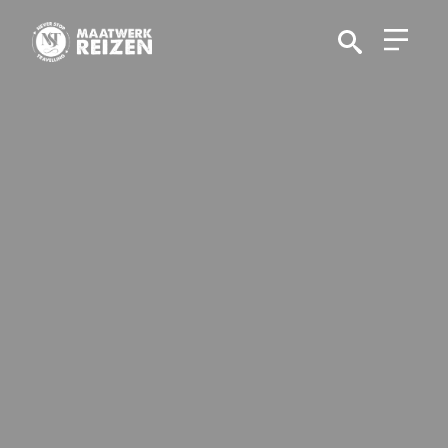
Search
for: