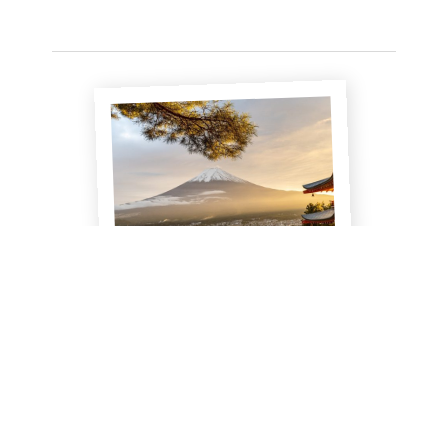
15-daagse rondreis Japan
15
dagen
Tot € 5.000,- p.p.