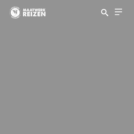
Search
for: