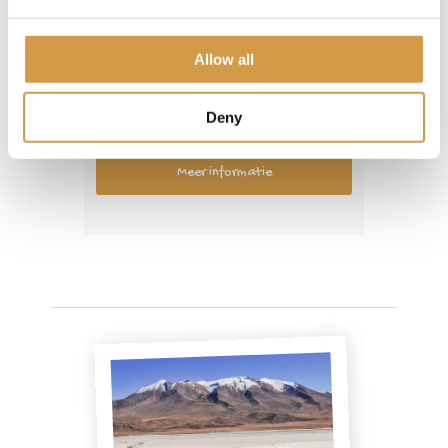
22-daagse rondreis Bolivia
Allow all
22
dagen
Deny
Tot € 4.500,- p.p.
Meer informatie