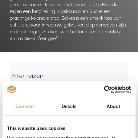
geschiedenis en tradities, met steden als La Paz, die
tegen een berghelling is gebouwd, en Sucre, een
prachtige koloniale stad. Bolivia is een smeltkroes van
culturen, waar inheemse gebruiken diep verweven zijn
met het dagelijks leven, wat het land een authentieke
en mystieke sfeer geeft.
Filter reizen:
Landen
Consent
Details
About
Soort reis
This website uses cookies
We use cookies to personalise content and ads, to