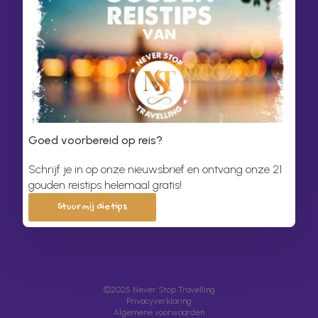
Goed voorbereid op reis?
Schrijf je in op onze nieuwsbrief en ontvang onze 21
gouden reistips helemaal gratis!
Stuur mij die tips
©2025 Never Stop Travelling
Privacyverklaring
Algemene voorwaarden