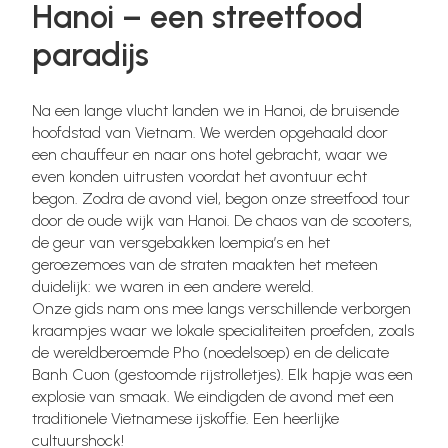
Hanoi – een streetfood
paradijs
Na een lange vlucht landen we in Hanoi, de bruisende
hoofdstad van Vietnam. We werden opgehaald door
een chauffeur en naar ons hotel gebracht, waar we
even konden uitrusten voordat het avontuur echt
begon. Zodra de avond viel, begon onze streetfood tour
door de oude wijk van Hanoi. De chaos van de scooters,
de geur van versgebakken loempia’s en het
geroezemoes van de straten maakten het meteen
duidelijk: we waren in een andere wereld.
Onze gids nam ons mee langs verschillende verborgen
kraampjes waar we lokale specialiteiten proefden, zoals
de wereldberoemde Pho (noedelsoep) en de delicate
Banh Cuon (gestoomde rijstrolletjes). Elk hapje was een
explosie van smaak. We eindigden de avond met een
traditionele Vietnamese ijskoffie. Een heerlijke
cultuurshock!