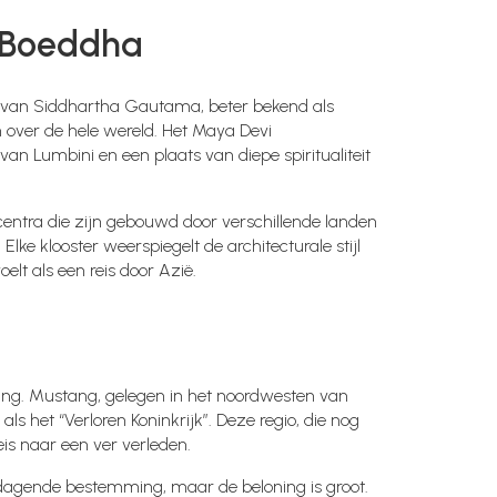
n Boeddha
s van Siddhartha Gautama, beter bekend als
 over de hele wereld. Het Maya Devi
n Lumbini en een plaats van diepe spiritualiteit
entra die zijn gebouwd door verschillende landen
ke klooster weerspiegelt de architecturale stijl
lt als een reis door Azië.
ring. Mustang, gelegen in het noordwesten van
ls het “Verloren Koninkrijk”. Deze regio, die nog
eis naar een ver verleden.
tdagende bestemming, maar de beloning is groot.