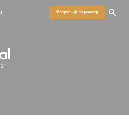
Persoonlijk reisadvies
ct
Search
for:
al
024