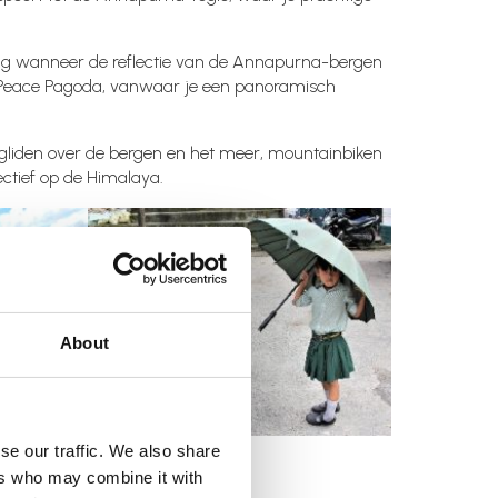
ng wanneer de reflectie van de Annapurna-bergen
d Peace Pagoda, vanwaar je een panoramisch
agliden over de bergen en het meer, mountainbiken
ectief op de Himalaya.
About
se our traffic. We also share
i in de jungle
ers who may combine it with