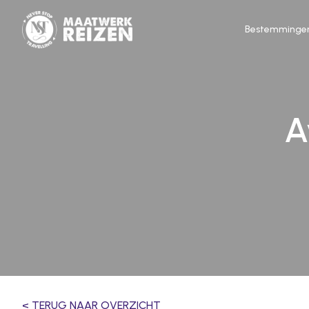
Bestemminge
A
< TERUG NAAR OVERZICHT