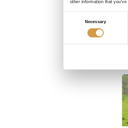
other information that you’ve
Nep
Consent
kun
Necessary
Selection
neu
Een
met
om 
Ee
uni