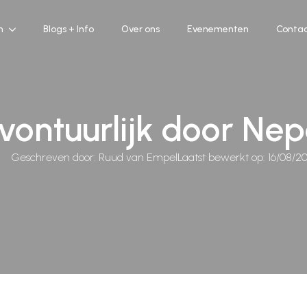
n
Blogs + Info
Over ons
Evenementen
Conta
vontuurlijk door Nep
Geschreven door: 
Ruud van Empel
Laatst bewerkt op: 
16/08/2