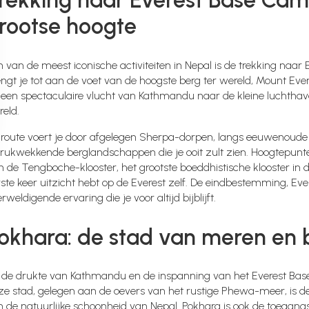
rekking naar Everest Base Cam
rootse hoogte
 van de meest iconische activiteiten in Nepal is de trekking naa
ngt je tot aan de voet van de hoogste berg ter wereld, Mount Eve
een spectaculaire vlucht van Kathmandu naar de kleine luchthaven
eld.
 route voert je door afgelegen Sherpa-dorpen, langs eeuwenoude 
drukwekkende berglandschappen die je ooit zult zien. Hoogtepunt
n de Tengboche-klooster, het grootste boeddhistische klooster in
ste keer uitzicht hebt op de Everest zelf. De eindbestemming, Ev
rweldigende ervaring die je voor altijd bijblijft.
okhara: de stad van meren en
 de drukte van Kathmandu en de inspanning van het Everest Base
ze stad, gelegen aan de oevers van het rustige Phewa-meer, is d
n de natuurlijke schoonheid van Nepal. Pokhara is ook de toegang