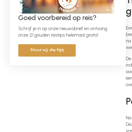
T
g
Goed voorbereid op reis?
Een
Schrijf je in op onze nieuwsbrief en ontvang
bre
onze 21 gouden reistips helemaal gratis!
na 
wer
Stuur mij die tips
De
in
aa
eer
ove
P
Na
De
va