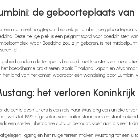
umbini: de geboorteplaats va
or een cultureel hoogtepunt bezoek je Lumbini, de geboorteplaat
ddha. Deze heilige plek is een pelgrimsoord voor boeddhisten van
mpelcomplex, waar Boeddha zou zijn geboren, is het middelpunt va
sereniteit.
t gebied rondom de tempel is bezaaid met kloosters en meditatiec
 het boeddhisme praktiseren, zoals Thailand, Japan en Myanmar. El
n het land van herkomst, waardoor een wandeling door Lumbini voe
ustang: het verloren Koninkrijk
or de echte avonturiers is een reis naar Mustang een unieke erva
al, was tot 1992 afgesloten voor buitenstaanders en staat bekend a
eds een sterke Tibetaanse cultuur behoudt, voelt aan als een tijdr
 afgelegen ligging en het ruige terrein maken Mustang tot een ui