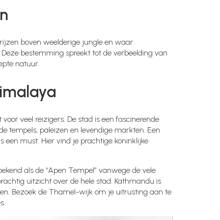
en
prijzen boven weelderige jungle en waar
. Deze bestemming spreekt tot de verbeelding van
epte natuur.
Himalaya
oor veel reizigers. De stad is een fascinerende
de tempels, paleizen en levendige markten. Een
en must. Hier vind je prachtige koninklijke
ekend als de “Apen Tempel” vanwege de vele
achtig uitzicht over de hele stad. Kathmandu is
den. Bezoek de Thamel-wijk om je uitrusting aan te
s.