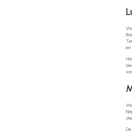
L
Vo
Boe
Te
en 
He
die
va
M
Vo
Nep
ste
De