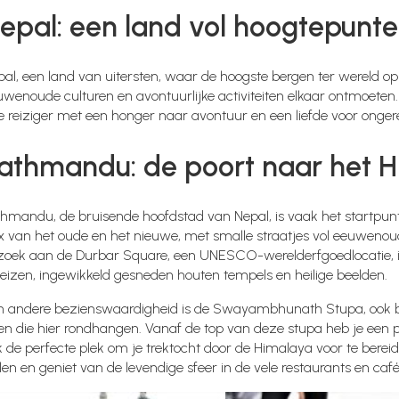
epal: een land vol hoogtepunt
pal, een land van uitersten, waar de hoogste bergen ter wereld o
uwenoude culturen en avontuurlijke activiteiten elkaar ontmoeten
e reiziger met een honger naar avontuur en een liefde voor onger
athmandu: de poort naar het 
hmandu, de bruisende hoofdstad van Nepal, is vaak het startpunt v
x van het oude en het nieuwe, met smalle straatjes vol eeuwenou
zoek aan de Durbar Square, een UNESCO-werelderfgoedlocatie, is e
leizen, ingewikkeld gesneden houten tempels en heilige beelden.
n andere bezienswaardigheid is de Swayambhunath Stupa, ook b
n die hier rondhangen. Vanaf de top van deze stupa heb je een pr
 de perfecte plek om je trektocht door de Himalaya voor te berei
len en geniet van de levendige sfeer in de vele restaurants en café