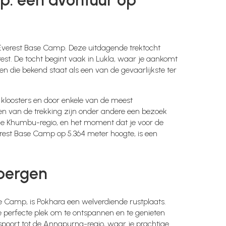
p: een avontuur op
r Everest Base Camp. Deze uitdagende trektocht
rest. De tocht begint vaak in Lukla, waar je aankomt
 die bekend staat als een van de gevaarlijkste ter
kloosters en door enkele van de meest
en van de trekking zijn onder andere een bezoek
 de Khumbu-regio, en het moment dat je voor de
erest Base Camp op 5.364 meter hoogte, is een
 bergen
 Camp, is Pokhara een welverdiende rustplaats.
e perfecte plek om te ontspannen en te genieten
spoort tot de Annapurna-regio, waar je prachtige