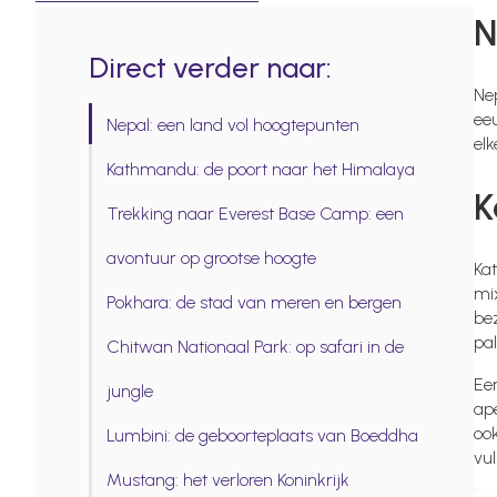
N
Direct verder naar:
Ne
ee
Nepal: een land vol hoogtepunten
elk
Kathmandu: de poort naar het Himalaya
K
Trekking naar Everest Base Camp: een
avontuur op grootse hoogte
Kat
mi
Pokhara: de stad van meren en bergen
be
pa
Chitwan Nationaal Park: op safari in de
Ee
jungle
ape
ook
Lumbini: de geboorteplaats van Boeddha
vul
Mustang: het verloren Koninkrijk