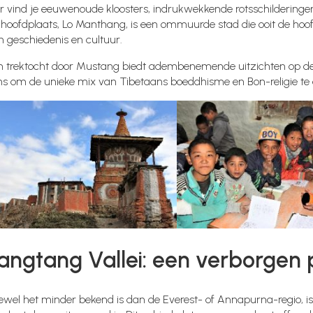
r vind je eeuwenoude kloosters, indrukwekkende rotsschilderingen,
hoofdplaats, Lo Manthang, is een ommuurde stad die ooit de hoofd
 geschiedenis en cultuur.
n trektocht door Mustang biedt adembenemende uitzichten op de 
ns om de unieke mix van Tibetaans boeddhisme en Bon-religie te 
angtang Vallei: een verborgen p
wel het minder bekend is dan de Everest- of Annapurna-regio, is 