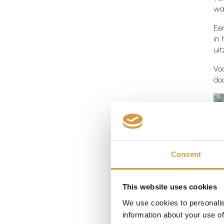
wa
Ee
in
uit
Vo
doo
Consent
This website uses cookies
We use cookies to personalis
C
information about your use of