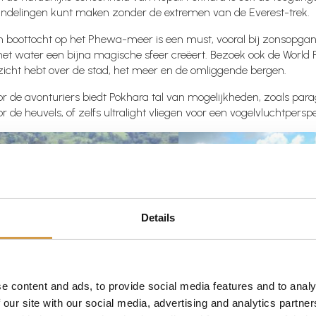
ndelingen kunt maken zonder de extremen van de Everest-trek.
n boottocht op het Phewa-meer is een must, vooral bij zonsopga
 het water een bijna magische sfeer creëert. Bezoek ook de Worl
zicht hebt over de stad, het meer en de omliggende bergen.
or de avonturiers biedt Pokhara tal van mogelijkheden, zoals par
r de heuvels, of zelfs ultralight vliegen voor een vogelvluchtpersp
Details
e content and ads, to provide social media features and to analy
hitwan Nationaal Park: op safar
 our site with our social media, advertising and analytics partn