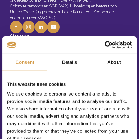
ondergebracht bij United Travel (ANVR 5471,
Calamiteitenfonds en SGR 3642). U boekt bij en betaalt aan
United Travel (ingeschreven bij de Kamer van Koophandel
onder nummer 59901152).
Sitemap
Home
Over ons
Consent
Details
About
Blogs + Info
Evenementen
This website uses cookies
Contact
We use cookies to personalise content and ads, to
provide social media features and to analyse our traffic.
Persoonlijk Reisadvies
We also share information about your use of our site with
Bestemmingen
our social media, advertising and analytics partners who
Afrika
may combine it with other information that you’ve
provided to them or that they’ve collected from your use
Azië
of their services.